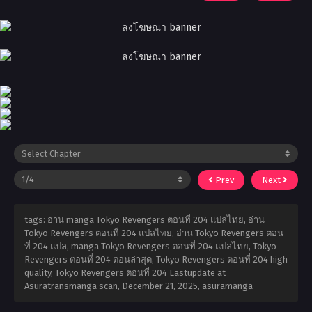
Prev
Next
tags: อ่าน manga Tokyo Revengers ตอนที่ 204 แปลไทย, อ่าน
Tokyo Revengers ตอนที่ 204 แปลไทย, อ่าน Tokyo Revengers ตอน
ที่ 204 แปล, manga Tokyo Revengers ตอนที่ 204 แปลไทย, Tokyo
Revengers ตอนที่ 204 ตอนล่าสุด, Tokyo Revengers ตอนที่ 204 high
quality, Tokyo Revengers ตอนที่ 204 Lastupdate at
Asuratransmanga scan,
December 21, 2025
,
asuramanga