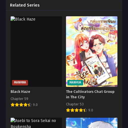
Related Series
MANHWA
MANHUA
Black Haze
The Cultivators Chat Group
in The City
Chapter 59
Chapter 53
9.0
9.0