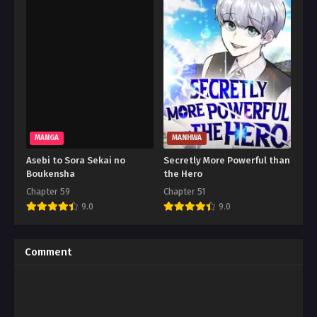
MANGA
MANHWA
Asebi to Sora Sekai no
Secretly More Powerful than
Boukensha
the Hero
Chapter 59
Chapter 51
9.0
9.0
Comment