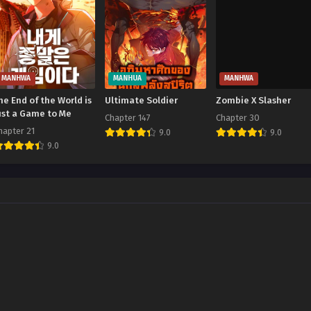
MANHWA
MANHUA
MANHWA
he End of the World is
Ultimate Soldier
Zombie X Slasher
ust a Game to Me
Chapter 147
Chapter 30
hapter 21
9.0
9.0
9.0