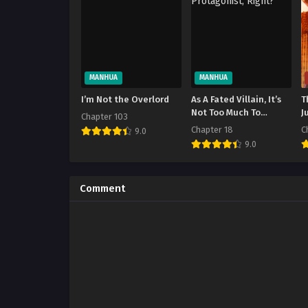
MANHUA
MANHUA
I’m Not the Overlord
As A Fated Villain, It’s
T
Not Too Much To
J
Chapter 103
Destroy The
Chapter 18
C
9.0
Protagonist, Right?
9.0
Comment