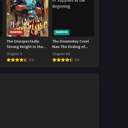
MANHWA
MANHUA
The Unexpectedly
The Doomsday Cruel
Strong Knight in the
Man The Ending of
Elf’s Arena
Hoarding Trillions of
Chapter 6
Chapter 60
Supplies at the
9.0
9.0
Beginning