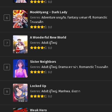
9.0
Chapter 148
October 3, 2025
MookHyang – Dark Lady
6
Chapter 147
Genres
:
Adventure ผจญภัย
,
Fantasy แฟนตาซี
,
Romanctic
โรเเมนติก
October 3, 2025
9.0
Chapter 146
A Wonderful New World
October 3, 2025
7
Genres
:
Adult ผู้ใหญ่
Chapter 145
9.0
September 21, 2025
Sister Neighbors
Chapter 144
8
Genres
:
Adult ผู้ใหญ่
,
Drama ดราม่า
,
Romanctic โรเเมนติก
September 21, 2025
9.0
Chapter 143
September 21, 2025
Locked Up
9
Genres
:
Adult ผู้ใหญ่
,
Manhwa
,
มังฮวา
Chapter 142
9.0
September 21, 2025
Chapter 141
Weak Hero