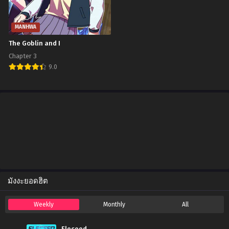
January 21, 2026
Chapter 162
MANHWA
January 21, 2026
The Goblin and I
Chapter 3
Chapter 161
9.0
January 21, 2026
Chapter 160
January 21, 2026
Chapter 159
January 21, 2026
Chapter 158
January 21, 2026
มังงะยอดฮิต
Chapter 157
January 21, 2026
Weekly
Monthly
All
Chapter 156
January 21, 2026