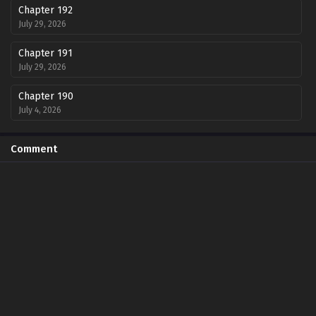
Chapter 192
July 29, 2026
Chapter 191
July 29, 2026
Chapter 190
July 4, 2026
Chapter 189
Comment
July 4, 2026
Chapter 188
June 20, 2026
Chapter 187
June 20, 2026
Chapter 186
June 20, 2026
Chapter 185