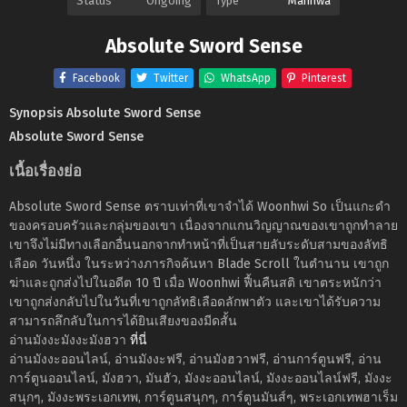
Status
Ongoing
Type
Manhwa
Absolute Sword Sense
Facebook
Twitter
WhatsApp
Pinterest
Synopsis Absolute Sword Sense
Absolute Sword Sense
เนื้อเรื่องย่อ
Absolute Sword Sense ตราบเท่าที่เขาจำได้ Woonhwi So เป็นแกะดำ
ของครอบครัวและกลุ่มของเขา เนื่องจากแกนวิญญาณของเขาถูกทำลาย
เขาจึงไม่มีทางเลือกอื่นนอกจากทำหน้าที่เป็นสายลับระดับสามของลัทธิ
เลือด วันหนึ่ง ในระหว่างภารกิจค้นหา Blade Scroll ในตำนาน เขาถูก
ฆ่าและถูกส่งไปในอดีต 10 ปี เมื่อ Woonhwi ฟื้นคืนสติ เขาตระหนักว่า
เขาถูกส่งกลับไปในวันที่เขาถูกลัทธิเลือดลักพาตัว และเขาได้รับความ
สามารถลึกลับในการได้ยินเสียงของมีดสั้น
อ่านมังงะมังงะมังฮวา
ที่นี่
อ่านมังงะออนไลน์, อ่านมังงะฟรี, อ่านมังฮวาฟรี, อ่านการ์ตูนฟรี, อ่าน
การ์ตูนออนไลน์, มังฮวา, มันฮัว, มังงะออนไลน์, มังงะออนไลน์ฟรี, มังงะ
สนุกๆ, มังงะพระเอกเทพ, การ์ตูนสนุกๆ, การ์ตูนมันส์ๆ, พระเอกเทพฮาเร็ม