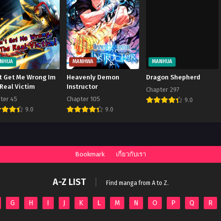
NHUA
MANHWA
MANHUA
t Get Me Wrong Im
Heavenly Demon
Dragon Shepherd
Real Victim
Instructor
Chapter 297
ter 45
Chapter 105
9.0
9.0
9.0
Bookmark
เกี่ยวกับเรา
A-Z LIST
Find manga from A to Z.
G
H
I
J
K
L
M
N
O
P
Q
R