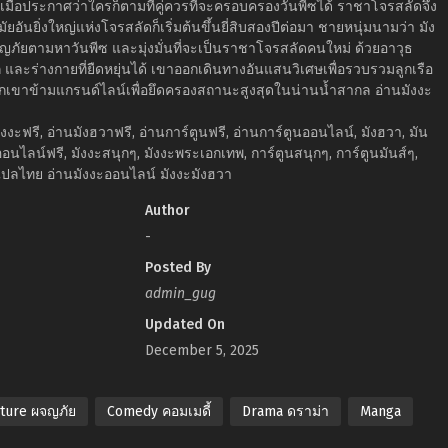
์ เมื่อประกาศว่าใครก็ตามที่คู่ควรที่จะครอบครองวันพีซได้ ราชาโจรสลัดจึง
ยอันยิ่งใหญ่แห่งโจรสลัดก็เริ่มต้นขึ้นยี่สิบสองปีต่อมา ชายหนุ่มนามว่า มัง
ออกผจญภัยตามหาวันพีซ และมุ่งมั่นที่จะเป็นราชาโจรสลัดคนใหม่ ด้วยอาวุธ
 และร่างกายที่ยืดหยุ่นได้ เขาออกเดินทางอันแสนวิเศษเพื่อรวบรวมลูกเรือ
พวกเขาข้ามแกรนด์ไลน์เพื่อยึดครองสถานะสูงสุดในน่านน้ำสากล อ่านมังงะ
งงะฟรี, อ่านมังฮวาฟรี, อ่านการ์ตูนฟรี, อ่านการ์ตูนออนไลน์, มังฮวา, มัน
ออนไลน์ฟรี, มังงะสนุกๆ, มังงะพระเอกเทพ, การ์ตูนสนุกๆ, การ์ตูนมันส์ๆ,
ปลไทย อ่านมังงะออนไลน์ มังงะมังฮวา
Author
-
Posted By
admin_gug
Updated On
December 5, 2025
ture ผจญภัย
Comedy คอมเมดี้
Drama ดราม่า
Manga