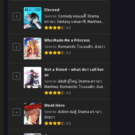
Eleceed
1
Genres
:
Comedy คอมเมดี้
,
Drama
ดราม่า
,
Fantasy แฟนตาซี
,
Manhwa
,
Romanctic โรเเมนติก
,
มังฮวา
9.0
Who Made Me a Princess
2
Genres
:
Romanctic โรเเมนติก
,
มังฮวา
9.0
Not a friend – what do I call her
as
3
Genres
:
Adult ผู้ใหญ่
,
Drama ดราม่า
,
Manhwa
,
Romanctic โรเเมนติก
,
มังฮ
วา
9.0
Weak Hero
4
Genres
:
Action ต่อสู้
,
Drama ดราม่า
,
มังฮวา
9.0