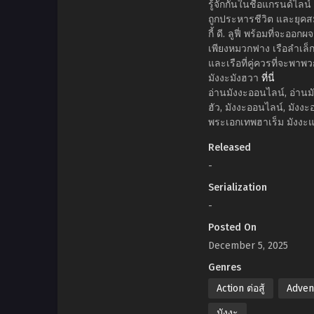
รู้จักกันในชื่อแกรนด์ไลน
ถูกประหารชีวิต และยุคสมั
กี้ ดี. ลูฟี่ พร้อมที่จะ
เพียงหมวกฟาง เรือลำเล็ก
และเรือที่คู่ควรที่จะพา
มังงะมังฮวา
ที่นี่
อ่านมังงะออนไลน์, อ่านมั
ฮัว, มังงะออนไลน์, มังงะ
พระเอกเทพฮาเร็ม มังงะแ
Released
-
Serialization
-
Posted On
December 5, 2025
Genres
Action ต่อสู้
Adven
มังงะ