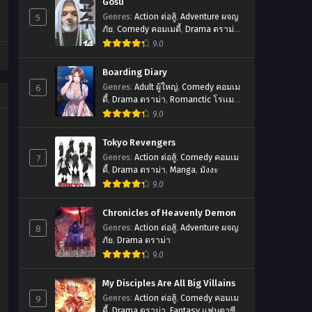
Gosu
5
Genres
:
Action ต่อสู้
,
Adventure ผจญ
ภัย
,
Comedy คอมเมดี้
,
Drama ดราม่า
,
มังฮวา
9.0
Boarding Diary
6
Genres
:
Adult ผู้ใหญ่
,
Comedy คอมเม
ดี้
,
Drama ดราม่า
,
Romanctic โรเเมน
ติก
9.0
Tokyo Revengers
7
Genres
:
Action ต่อสู้
,
Comedy คอมเม
ดี้
,
Drama ดราม่า
,
Manga
,
มังงะ
9.0
Chronicles of Heavenly Demon
8
Genres
:
Action ต่อสู้
,
Adventure ผจญ
ภัย
,
Drama ดราม่า
9.0
My Disciples Are All Big Villains
9
Genres
:
Action ต่อสู้
,
Comedy คอมเม
ดี้
,
Drama ดราม่า
,
Fantasy แฟนตาซี
,