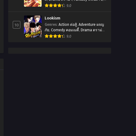
Manhua
,
มังฮัว
9.0
Lookism
10
Genres
:
Action ต่อสู้
,
Adventure ผจญ
ภัย
,
Comedy คอมเมดี้
,
Drama ดราม่า
,
Manhwa
,
Romanctic โรเเมนติก
,
9.0
พระเอกเทพ
,
มังฮวา