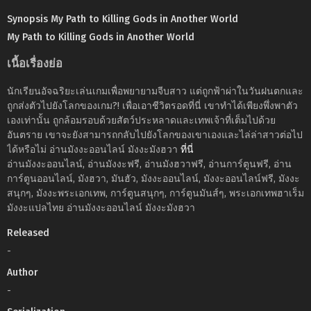
Synopsis My Path to Killing Gods in Another World
My Path to Killing Gods in Another World
เนื้อเรื่องย่อ
นักเรียนอัจฉริยะเล่นเกมเพื่อพยายามจีบสาว แต่ถูกฟ้าผ่าในวันฝนตกและ
ถูกส่งตัวไปยังโลกของเกม?! เพื่อเอาชีวิตรอดที่นี่ เขาทำได้เพียงพึ่งพาตัว
เองเท่านั้น ถูกล้อมรอบด้วยสัตว์ประหลาดและเทพเจ้าที่เต็มไปด้วย
อันตราย เขาจะยังสามารถกลับไปยังโลกของเขาเองและไล่ล่าสาวต่อไป
ได้หรือไม่ อ่านมังงะออนไลน์ มังงะมังฮวา
ที่นี่
อ่านมังงะออนไลน์, อ่านมังงะฟรี, อ่านมังฮวาฟรี, อ่านการ์ตูนฟรี, อ่าน
การ์ตูนออนไลน์, มังฮวา, มันฮัว, มังงะออนไลน์, มังงะออนไลน์ฟรี, มังงะ
สนุกๆ, มังงะพระเอกเทพ, การ์ตูนสนุกๆ, การ์ตูนมันส์ๆ, พระเอกเทพฮาเร็ม
มังงะแปลไทย อ่านมังงะออนไลน์ มังงะมังฮวา
Released
-
Author
-