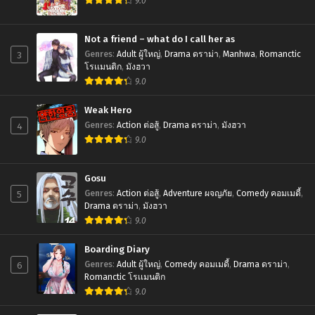
9.0
Chapter 0.1
July 1, 2025
Not a friend – what do I call her as
3
Genres
:
Adult ผู้ใหญ่
,
Drama ดราม่า
,
Manhwa
,
Romanctic
โรเเมนติก
,
มังฮวา
9.0
Weak Hero
4
Genres
:
Action ต่อสู้
,
Drama ดราม่า
,
มังฮวา
9.0
Gosu
5
Genres
:
Action ต่อสู้
,
Adventure ผจญภัย
,
Comedy คอมเมดี้
,
Drama ดราม่า
,
มังฮวา
9.0
Boarding Diary
6
Genres
:
Adult ผู้ใหญ่
,
Comedy คอมเมดี้
,
Drama ดราม่า
,
Romanctic โรเเมนติก
9.0