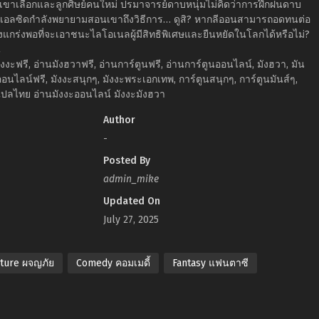
ร่ที่เขาเลือกและลูกศิษย์คนใหม่ ปรมาจารย์ดาบหนุ่มไม่คิดว่าการฝึกฝนดาบ
อนนี้เอลซิดกำลังพยายามสอนเขาถึงวิธีการ… ดูสิ? หากลีออนสามารถอดทนต่อ
แข็งแกร่งพอที่จะเอาชนะไลโอเนลผู้มีสิทธิพิเศษและยืนหยัดในโลกได้หรือไม่?
ี่
งงะฟรี, อ่านมังฮวาฟรี, อ่านการ์ตูนฟรี, อ่านการ์ตูนออนไลน์, มังฮวา, มัน
ออนไลน์ฟรี, มังงะสนุกๆ, มังงะพระเอกเทพ, การ์ตูนสนุกๆ, การ์ตูนมันส์ๆ,
ปลไทย อ่านมังงะออนไลน์ มังงะมังฮวา
Author
-
Posted By
admin_mike
Updated On
July 27, 2025
ture ผจญภัย
Comedy คอมเมดี้
Fantasy แฟนตาซี