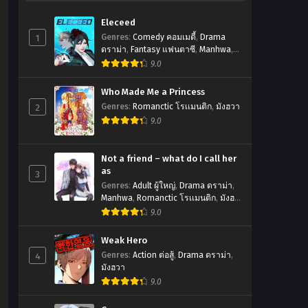
Eleceed
1
Genres
:
Comedy คอมเมดี้
,
Drama
ดราม่า
,
Fantasy แฟนตาซี
,
Manhwa
,
Romanctic โรเเมนติก
,
มังฮวา
9.0
Who Made Me a Princess
2
Genres
:
Romanctic โรเเมนติก
,
มังฮวา
9.0
Not a friend – what do I call her
as
3
Genres
:
Adult ผู้ใหญ่
,
Drama ดราม่า
,
Manhwa
,
Romanctic โรเเมนติก
,
มังฮ
วา
9.0
Weak Hero
4
Genres
:
Action ต่อสู้
,
Drama ดราม่า
,
มังฮวา
9.0