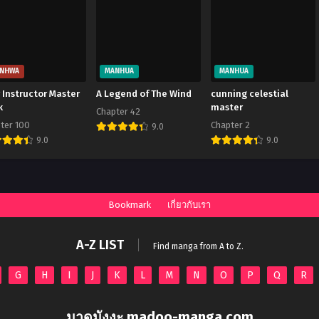
NHWA
MANHUA
MANHUA
 Instructor Master
A Legend of The Wind
cunning celestial
k
master
Chapter 42
ter 100
Chapter 2
9.0
9.0
9.0
Bookmark
เกี่ยวกับเรา
A-Z LIST
Find manga from A to Z.
G
H
I
J
K
L
M
N
O
P
Q
R
มาดูมังงะ madoo-manga.com