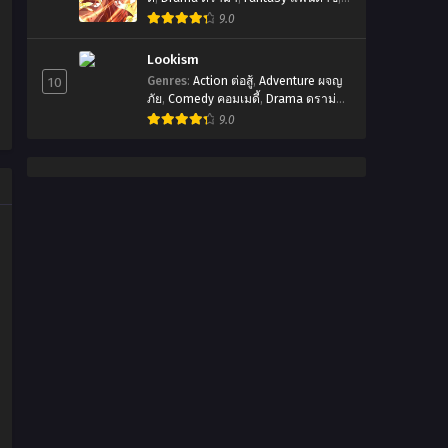
Manhua
,
มังฮัว
9.0
Lookism
10
Genres
:
Action ต่อสู้
,
Adventure ผจญ
ภัย
,
Comedy คอมเมดี้
,
Drama ดราม่า
,
Manhwa
,
Romanctic โรเเมนติก
,
9.0
พระเอกเทพ
,
มังฮวา