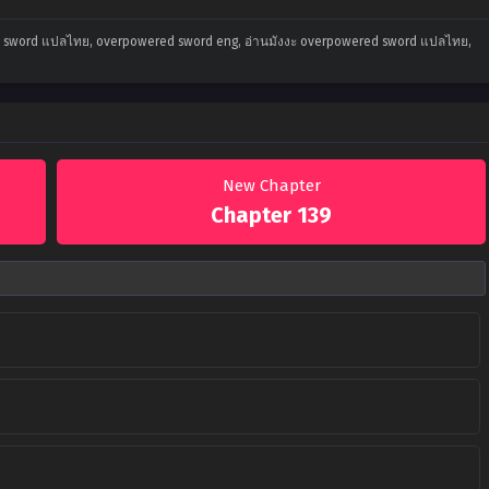
 sword แปลไทย, overpowered sword eng, อ่านมังงะ overpowered sword แปลไทย,
New Chapter
Chapter 139