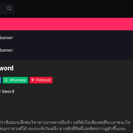
word
WhatsApp
Pinterest
d Sword
่าลีออนจะฝึกฝนวิชาดาบมาหลายปีแล้ว แต่ก็ยังไม่เพียงพอที่จะเอาชนะไล
ของราชวงศ์ได้ จนกระทั่งวันหนึ่ง ดาบศักดิ์สิทธิ์เอลซิดปรากฏตัวขึ้นและ