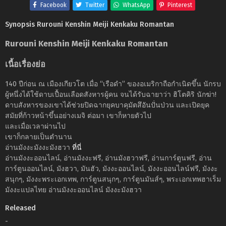
Facebook
Twitter
WhatsApp
Pinterest
Synopsis Rurouni Kenshin Meiji Kenkaku Romantan
Rurouni Kenshin Meiji Kenkaku Romantan
เนื้อเรื่องย่อ
140 ปีก่อน ณ เมืองเกียวโต เมื่อ “เรือดำ” ของอเมริกาถือกำเนิดขึ้น นักรบ
ผู้หนึ่งได้ใช้ดาบเปื้อนเลือดสังหารผู้คน จนได้รับฉายาว่า ฮิโตคิริ นักฆ่า!
ดาบสังหารของเขาได้ช่วยปิดฉากยุคบาคุมัตสึอันปั่นป่วน และเปิดยุค
สมัยที่ก้าวหน้าขึ้นอย่างเมจิ ต่อมา เขาก็หายตัวไป
และเมื่อเวลาผ่านไป
เขาก็กลายเป็นตำนาน
อ่านมังงะมังงะมังฮวา
ที่นี่
อ่านมังงะออนไลน์, อ่านมังงะฟรี, อ่านมังฮวาฟรี, อ่านการ์ตูนฟรี, อ่าน
การ์ตูนออนไลน์, มังฮวา, มันฮัว, มังงะออนไลน์, มังงะออนไลน์ฟรี, มังงะ
สนุกๆ, มังงะพระเอกเทพ, การ์ตูนสนุกๆ, การ์ตูนมันส์ๆ, พระเอกเทพฮาเร็ม
มังงะแปลไทย อ่านมังงะออนไลน์ มังงะมังฮวา
Released
-