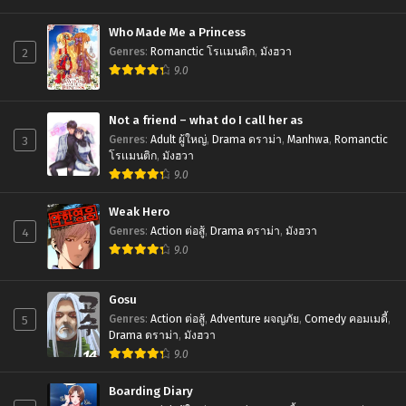
Who Made Me a Princess
2
Genres
:
Romanctic โรเเมนติก
,
มังฮวา
9.0
Not a friend – what do I call her as
3
Genres
:
Adult ผู้ใหญ่
,
Drama ดราม่า
,
Manhwa
,
Romanctic
โรเเมนติก
,
มังฮวา
9.0
Weak Hero
4
Genres
:
Action ต่อสู้
,
Drama ดราม่า
,
มังฮวา
9.0
Gosu
5
Genres
:
Action ต่อสู้
,
Adventure ผจญภัย
,
Comedy คอมเมดี้
,
Drama ดราม่า
,
มังฮวา
9.0
Boarding Diary