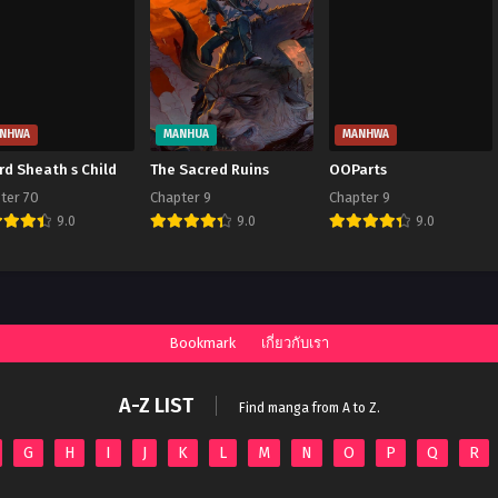
NHWA
MANHUA
MANHWA
d Sheath s Child
The Sacred Ruins
OOParts
ter 70
Chapter 9
Chapter 9
9.0
9.0
9.0
Bookmark
เกี่ยวกับเรา
A-Z LIST
Find manga from A to Z.
G
H
I
J
K
L
M
N
O
P
Q
R