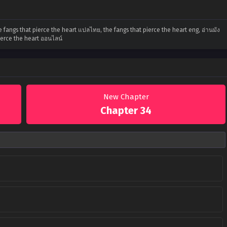
e fangs that pierce the heart แปลไทย, the fangs that pierce the heart eng, อ่านมัง
ierce the heart ออนไลน์
New Chapter
Chapter 34