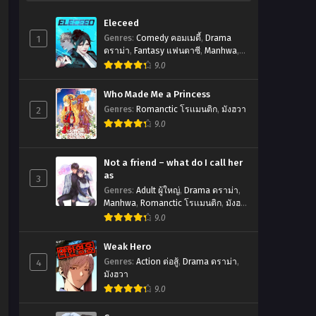
Eleceed
1
Genres
:
Comedy คอมเมดี้
,
Drama
ดราม่า
,
Fantasy แฟนตาซี
,
Manhwa
,
Romanctic โรเเมนติก
,
มังฮวา
9.0
Who Made Me a Princess
2
Genres
:
Romanctic โรเเมนติก
,
มังฮวา
9.0
Not a friend – what do I call her
as
3
Genres
:
Adult ผู้ใหญ่
,
Drama ดราม่า
,
Manhwa
,
Romanctic โรเเมนติก
,
มังฮ
วา
9.0
Weak Hero
4
Genres
:
Action ต่อสู้
,
Drama ดราม่า
,
มังฮวา
9.0