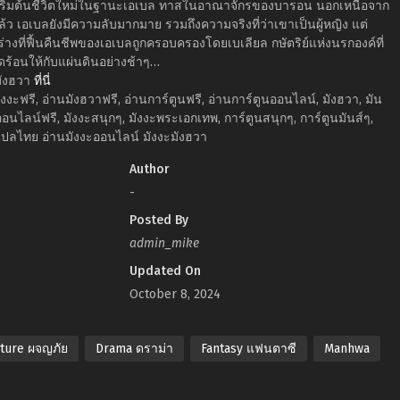
ได้เริ่มต้นชีวิตใหม่ในฐานะเอเบล ทาสในอาณาจักรของบารอน นอกเหนือจาก
้ว เอเบลยังมีความลับมากมาย รวมถึงความจริงที่ว่าเขาเป็นผู้หญิง แต่
คือร่างที่ฟื้นคืนชีพของเอเบลถูกครอบครองโดยเบเลียล กษัตริย์แห่งนรกองค์ที่
อดร้อนให้กับแผ่นดินอย่างช้าๆ…
มังฮวา
ที่นี่
งงะฟรี, อ่านมังฮวาฟรี, อ่านการ์ตูนฟรี, อ่านการ์ตูนออนไลน์, มังฮวา, มัน
ออนไลน์ฟรี, มังงะสนุกๆ, มังงะพระเอกเทพ, การ์ตูนสนุกๆ, การ์ตูนมันส์ๆ,
ปลไทย อ่านมังงะออนไลน์ มังงะมังฮวา
Author
-
Posted By
admin_mike
Updated On
October 8, 2024
ture ผจญภัย
Drama ดราม่า
Fantasy แฟนตาซี
Manhwa