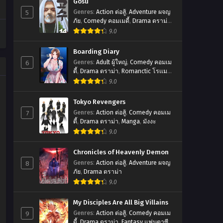
Gosu
5
Genres
:
Action ต่อสู้
,
Adventure ผจญ
ภัย
,
Comedy คอมเมดี้
,
Drama ดราม่า
,
มังฮวา
9.0
Boarding Diary
6
Genres
:
Adult ผู้ใหญ่
,
Comedy คอมเม
ดี้
,
Drama ดราม่า
,
Romanctic โรเเมน
ติก
9.0
Tokyo Revengers
7
Genres
:
Action ต่อสู้
,
Comedy คอมเม
ดี้
,
Drama ดราม่า
,
Manga
,
มังงะ
9.0
Chronicles of Heavenly Demon
8
Genres
:
Action ต่อสู้
,
Adventure ผจญ
ภัย
,
Drama ดราม่า
9.0
My Disciples Are All Big Villains
9
Genres
:
Action ต่อสู้
,
Comedy คอมเม
ดี้
,
Drama ดราม่า
,
Fantasy แฟนตาซี
,