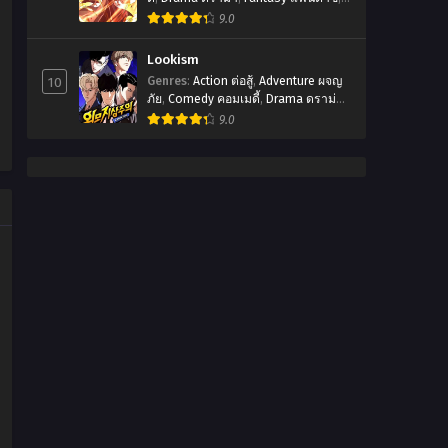
Manhua
,
มังฮัว
9.0
Lookism
10
Genres
:
Action ต่อสู้
,
Adventure ผจญ
ภัย
,
Comedy คอมเมดี้
,
Drama ดราม่า
,
Manhwa
,
Romanctic โรเเมนติก
,
9.0
พระเอกเทพ
,
มังฮวา